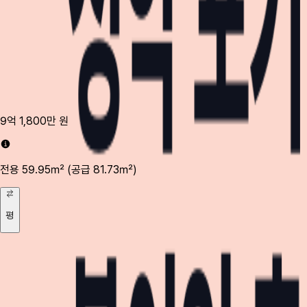
은
분양가:
84㎡
기준
11억
내외
가격
-
주변
환경:
자동차
부품상가
인접
59A
59B
84A
84B
84C
9억 1,800만 원
9억
전용 59.95㎡
(공급 81.73㎡)
전용
평
평
단지 정보
총세대수