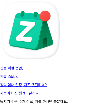
집을 위한 습관,
지블 Zibble
청약·임대 일정, 자꾸 헷갈리죠?
지블이 대신 챙겨드릴게요.
놓치기 쉬운 주거 정보, 지블 하나면 충분해요.