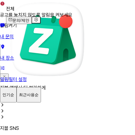
전체
공고를 놓치지 않도록 알림을 켜보세요
문의/제안
알림켜기
내 문의
내 장소
알림필터 설정
지블 앱에서 더 편리하게
인기순
최근사용순
앱 열기
지블 SNS