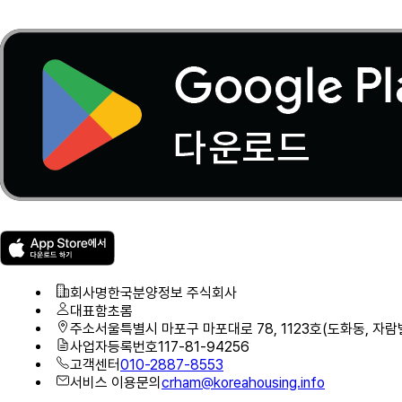
회사명
한국분양정보 주식회사
대표
함초롬
주소
서울특별시 마포구 마포대로 78, 1123호(도화동, 자람
사업자등록번호
117-81-94256
고객센터
010-2887-8553
서비스 이용문의
crham@koreahousing.info