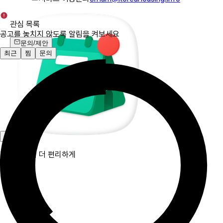
관심 목록
공고를 놓치지 않도록 알림을 켜보세요
문의/제안
알림켜기
최근
찜
문의
지블 앱에서 더 편리하게
앱 열기