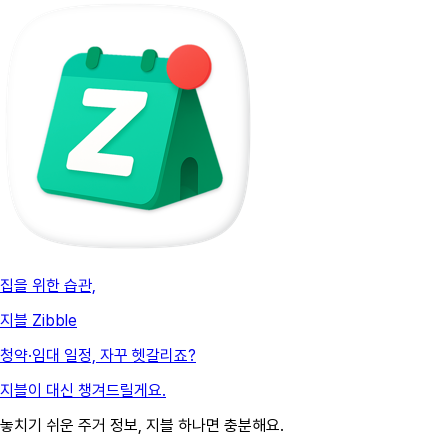
집을 위한 습관,
지블 Zibble
청약·임대 일정, 자꾸 헷갈리죠?
지블이 대신 챙겨드릴게요.
놓치기 쉬운 주거 정보, 지블 하나면 충분해요.