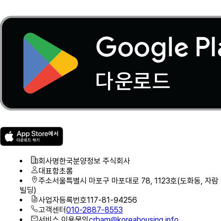
회사명
한국분양정보 주식회사
대표
함초롬
주소
서울특별시 마포구 마포대로 78, 1123호(도화동, 자람
빌딩)
사업자등록번호
117-81-94256
고객센터
010-2887-8553
서비스 이용문의
crham@koreahousing.info