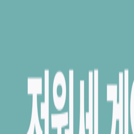
공고내용
2025.06.26 모집공고한 과천지식정보타운 S-7블록 10년 공공임
대주택 예비입주자 모집공고 관련하여, 청약접수 기간을 아래와 같이
정정공고 하오니 공급신청시 반드시 공고문을 확인하시기 바랍니다.
ㅇ 신청접수 일정 수정 (2페이지, 10페이지) - 당초 : 2025.07.09.
(수) (09:00~16:00) - 변경 : 2025.07.09.(수) 09:00 ~ 07.10.
(목) 16:00 ㅇ 내용추가 (10페이지) ※ 신청기간 중에는 야간
(16:00~09:00)에도 청약 가능함 [접수 마감결과는 2025.07.10.
(목) 20:00 이후 LH청약플러스(http://apply.lh.or.kr)에 공지사항
에 게시]
단지 정보
단지명
과천지식정보타운 S-7(10년)
공급
공공임대(5년, 10년, 분납임대), 총세대수 52