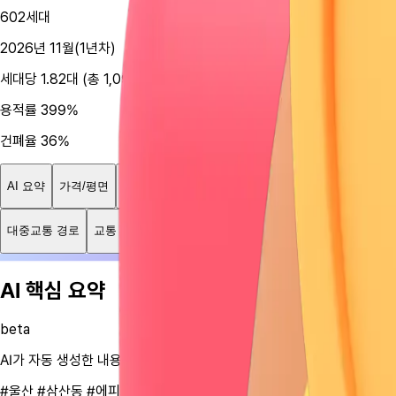
602세대
2026년 11월(1년차)
세대당 1.82대 (총 1,095대)
용적률 399%
건폐율 36%
AI 요약
가격/평면
단지정보
혜택
아파트 실거래가
대중교통 경로
교통
학교
편의시설
신청 가이드
부동산 꿀팁
AI 핵심 요약
beta
AI가 자동 생성한 내용으로 정확하지 않을 수 있어요
#울산
#삼산동
#에피트스타시티
#도심생활권
✅
좋아요
•
생활
인