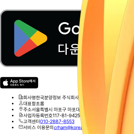
회사명
한국분양정보 주식회사
대표
함초롬
주소
서울특별시 마포구 마포대로 78, 1123호(도화동, 자람
사업자등록번호
117-81-94256
고객센터
010-2887-8553
서비스 이용문의
crham@koreahousing.info