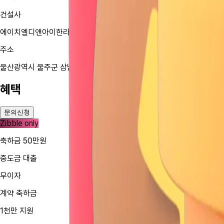
건설사
에이치엘디앤아이한라(주)
주소
울산광역시 울주군 삼남읍 교동리 1681
혜택
문의신청
Zibble only
축하금 50만원
중도금 대출
무이자
계약 축하금
1천만 지원