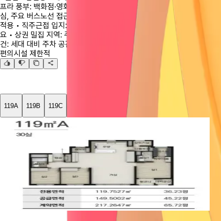
프라
풍부:
백화점·영화관·마트
모두
가까움
•
교통
편리:
삼산로
중
심,
주요
버스노선
접근
용이
•
신축
단지:
최신
설계와
브랜드
마감
적용
•
직주근접
입지:
도심
업무지구
인접해
출퇴근
편리
🙂
아쉬워
요
•
상권
밀집
지역:
주변
유동인구
많아
번잡할
수
있음
•
주차
여
건:
세대
대비
주차
공간
부족
•
단지
규모
작음:
헬스장·공용시설
등
편의시설
제한적
119A
119B
119C
119D
119E
119F
5억 3,740만 원
5억
전용 119.75㎡
(공급 149.50㎡)
전용
평
평