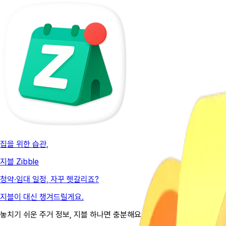
집을 위한 습관,
지블 Zibble
청약·임대 일정, 자꾸 헷갈리죠?
지블이 대신 챙겨드릴게요.
놓치기 쉬운 주거 정보, 지블 하나면 충분해요.