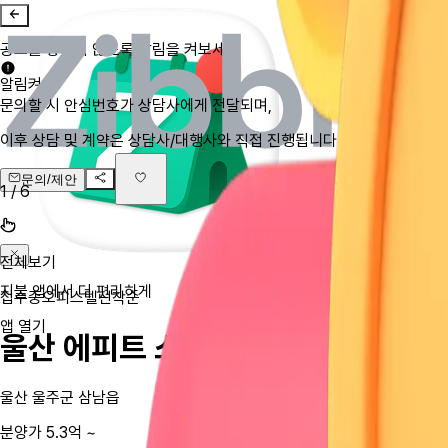
공고를 놓치지 않도록 알림을 켜보세요
알림켜기
문의할 시 안심번호가 상담사에게 전달되며,
이후 상담 및 계약은 상담사/대행사와 직접 진행됩니다.
문의/제안
1
/
6
전체보기
지블 앱에서 더 편리하게
접수중
오피스텔
선착순
앱 열기
울산 에피트 스타시티
울산 울주군 삼남읍
분양가 5.3억 ~