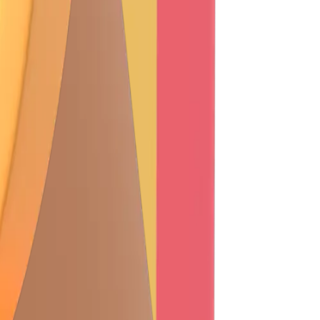
,600만 원
5억 3,60
19.74㎡
(공급 149.09㎡)
전용 119
평