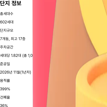
단지 정보
총세대수
602세대
단지규모
7개동, 최고 17층
주차공간
세대당 1.82대 (총 1,095대)
준공일
2026년 11월(1년차)
용적률
399%
건폐율
36%