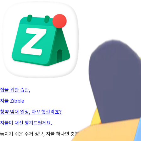
집을 위한 습관,
지블 Zibble
청약·임대 일정, 자꾸 헷갈리죠?
지블이 대신 챙겨드릴게요.
놓치기 쉬운 주거 정보, 지블 하나면 충분해요.