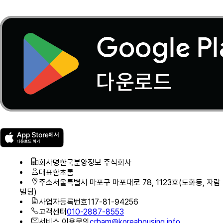
회사명
한국분양정보 주식회사
대표
함초롬
주소
서울특별시 마포구 마포대로 78, 1123호(도화동, 자람
빌딩)
사업자등록번호
117-81-94256
고객센터
010-2887-8553
서비스 이용문의
crham@koreahousing.info