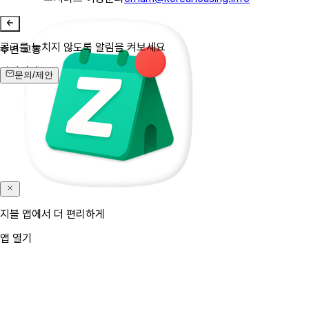
공고를 놓치지 않도록 알림을 켜보세요
주변 교통
알림켜기
문의/제안
지블 앱에서 더 편리하게
앱 열기