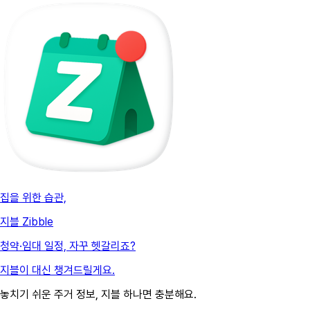
집을 위한 습관,
지블 Zibble
청약·임대 일정, 자꾸 헷갈리죠?
지블이 대신 챙겨드릴게요.
놓치기 쉬운 주거 정보, 지블 하나면 충분해요.