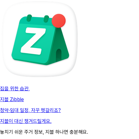
집을 위한 습관,
지블 Zibble
청약·임대 일정, 자꾸 헷갈리죠?
지블이 대신 챙겨드릴게요.
놓치기 쉬운 주거 정보, 지블 하나면 충분해요.