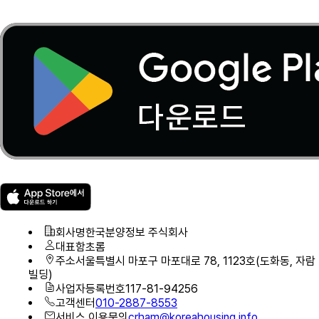
회사명
한국분양정보 주식회사
대표
함초롬
주소
서울특별시 마포구 마포대로 78, 1123호(도화동, 자람
빌딩)
사업자등록번호
117-81-94256
고객센터
010-2887-8553
서비스 이용문의
crham@koreahousing.info