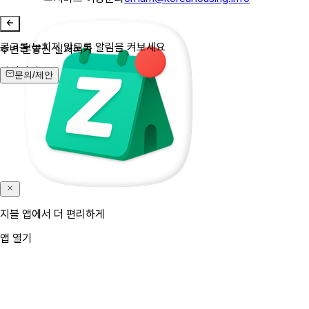
공고를 놓치지 않도록 알림을 켜보세요
주변 분양권 실거래가
알림켜기
문의/제안
지블 앱에서 더 편리하게
앱 열기