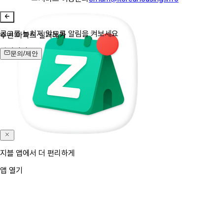
공고를 놓치지 않도록 알림을 켜보세요
주변 아파트 실거래가
알림켜기
문의/제안
지블 앱에서 더 편리하게
앱 열기