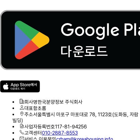
회사명
한국분양정보 주식회사
대표
함초롬
주소
서울특별시 마포구 마포대로 78, 1123호(도화동, 자람
빌딩)
사업자등록번호
117-81-94256
고객센터
010-2887-8553
서비스 이용문의
crham@koreahousing.info