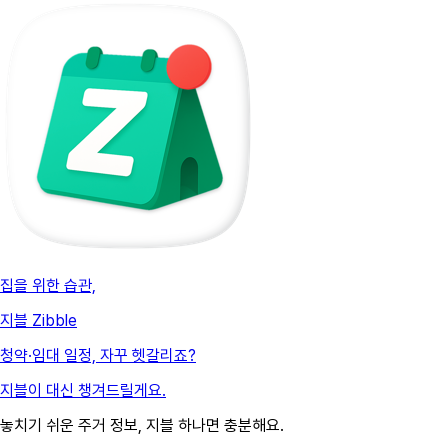
집을 위한 습관,
지블 Zibble
청약·임대 일정, 자꾸 헷갈리죠?
지블이 대신 챙겨드릴게요.
놓치기 쉬운 주거 정보, 지블 하나면 충분해요.