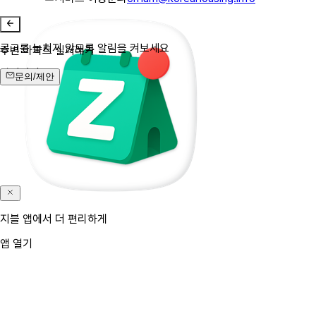
공고를 놓치지 않도록 알림을 켜보세요
주변 아파트 실거래가
알림켜기
문의/제안
지블 앱에서 더 편리하게
앱 열기