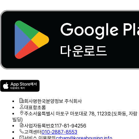
회사명
한국분양정보 주식회사
대표
함초롬
주소
서울특별시 마포구 마포대로 78, 1123호(도화동, 자람
빌딩)
사업자등록번호
117-81-94256
고객센터
010-2887-8553
서비스 이용문의
crham@koreahousing.info