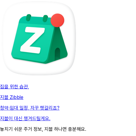
집을 위한 습관,
지블 Zibble
청약·임대 일정, 자꾸 헷갈리죠?
지블이 대신 챙겨드릴게요.
놓치기 쉬운 주거 정보, 지블 하나면 충분해요.