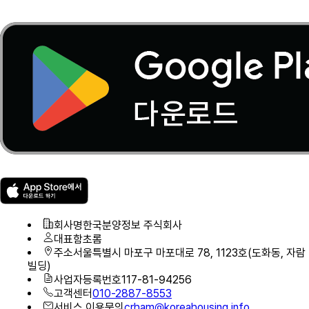
회사명
한국분양정보 주식회사
대표
함초롬
주소
서울특별시 마포구 마포대로 78, 1123호(도화동, 자람
빌딩)
사업자등록번호
117-81-94256
고객센터
010-2887-8553
서비스 이용문의
crham@koreahousing.info