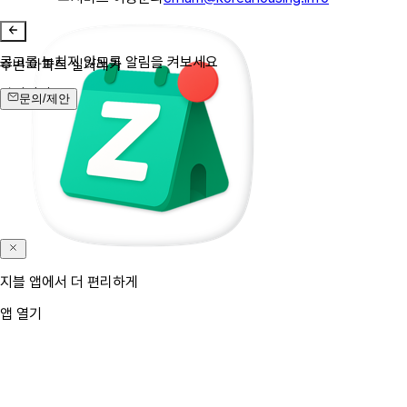
공고를 놓치지 않도록 알림을 켜보세요
주변 아파트 실거래가
알림켜기
문의/제안
지블 앱에서 더 편리하게
앱 열기