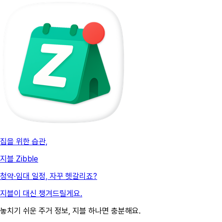
집을 위한 습관,
지블 Zibble
청약·임대 일정, 자꾸 헷갈리죠?
지블이 대신 챙겨드릴게요.
놓치기 쉬운 주거 정보, 지블 하나면 충분해요.