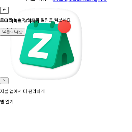
공고를 놓치지 않도록 알림을 켜보세요
주변 아파트 실거래가
알림켜기
문의/제안
지블 앱에서 더 편리하게
앱 열기