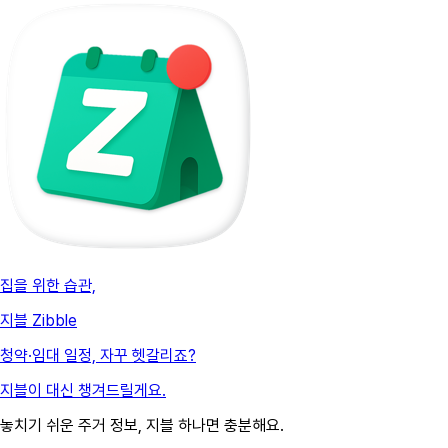
집을 위한 습관,
지블 Zibble
청약·임대 일정, 자꾸 헷갈리죠?
지블이 대신 챙겨드릴게요.
놓치기 쉬운 주거 정보, 지블 하나면 충분해요.