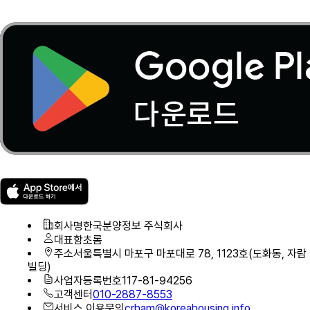
회사명
한국분양정보 주식회사
대표
함초롬
주소
서울특별시 마포구 마포대로 78, 1123호(도화동, 자람
빌딩)
사업자등록번호
117-81-94256
고객센터
010-2887-8553
서비스 이용문의
crham@koreahousing.info